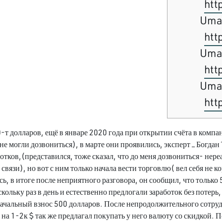
htt
Uma
htt
Uma
htt
Uma
htt
-т долларов, ещё в январе 2020 года при открытии счёта в комп
не могли дозвониться), в марте они проявились, эксперт – Богдан
тков,(представился, тоже сказал, что до меня дозвониться- нере
связи), но вот с ним только начала вести торговлю( вел себя не к
сь, в итоге после неприятного разговора, он сообщил, что тольк
кольку раз в день и естественно предлогали заработок без потерь,
оначальный взнос 500 долларов. После непродолжительного сотру
на 1-2к $ так же предлагал покупать у него валюту со скидкой. 