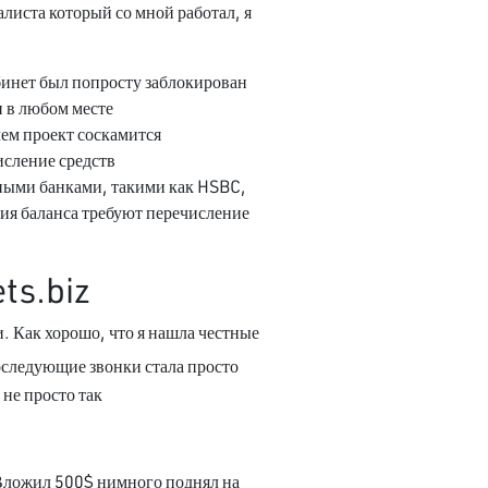
листа который со мной работал, я
абинет был попросту заблокирован.
 в любом месте.
ем проект соскамится.
сление средств.
ными банками, такими как HSBC,
ия баланса требуют перечисление
ts.biz
и. Как хорошо, что я нашла честные
оследующие звонки стала просто
не просто так.
 Вложил 500$ нимного поднял на