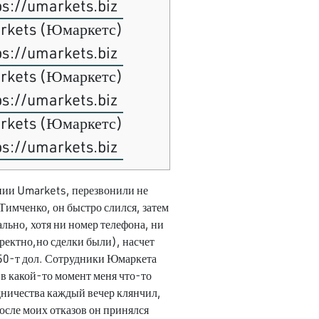
ps://umarkets.biz
rkets (Юмаркетс)
ps://umarkets.biz
rkets (Юмаркетс)
ps://umarkets.biz
rkets (Юмаркетс)
ps://umarkets.biz
ании Umarkets, перезвонили не
 Тимченко, он быстро слился, затем
ально, хотя ни номер телефона, ни
оректно,но сделки были), насчет
о 50-т дол. Сотрудники Юмаркета
 в какой-то момент меня что-то
дничества каждый вечер клянчил,
После моих отказов он принялся