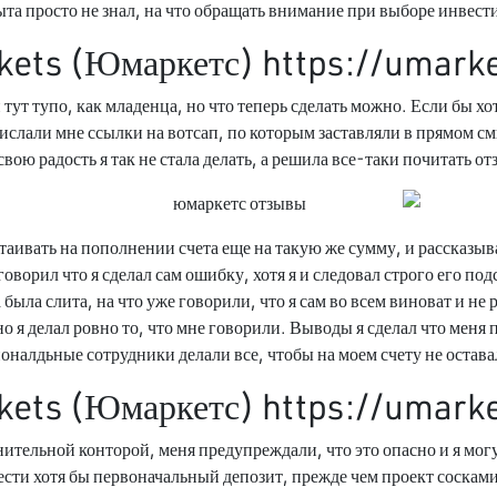
ыта просто не знал, на что обращать внимание при выборе инвес
ets (Юмаркетс) https://umarke
тут тупо, как младенца, но что теперь сделать можно. Если бы х
слали мне ссылки на вотсап, по которым заставляли в прямом см
свою радость я так не стала делать, а решила все-таки почитать от
таивать на пополнении счета еще на такую же сумму, и рассказыват
оворил что я сделал сам ошибку, хотя я и следовал строго его по
а была слита, на что уже говорили, что я сам во всем виноват и не 
 я делал ровно то, что мне говорили. Выводы я сделал что меня 
оналдьные сотрудники делали все, чтобы на моем счету не оставал
ets (Юмаркетс) https://umarke
ительной конторой, меня предупреждали, что это опасно и я могу
ести хотя бы первоначальный депозит, прежде чем проект соска