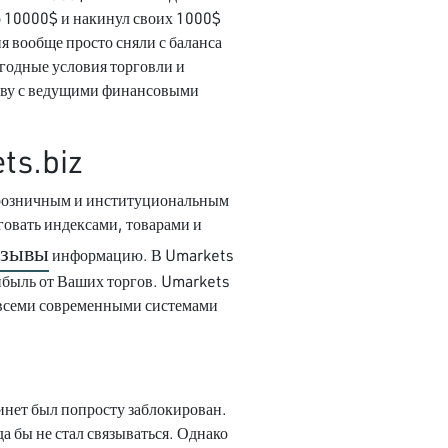
о 10000$ и накинул своих 1000$
я вообще просто сняли с баланса
ыгодные условия торговли и
ству с ведущими финансовыми
ts.biz
т розничным и институциональным
овать индексами, товарами и
тзывы
информацию. В Umarkets
ибыль от Ваших торгов. Umarkets
 всеми современными системами
бинет был попросту заблокирован.
а бы не стал связываться. Однако