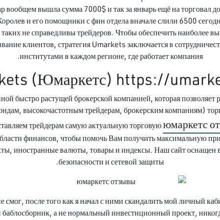
р вообщем вышла сумма 7000$ и так за январь ещё на торговал д
оролев и его помощники с фин отдела вначале слили 6500 сегодн
 таких не справедливы трейдеров. Чтобы обеспечить наиболее в
вание клиентов, стратегия Umarkets заключается в сотрудниче
институтами в каждом регионе, где работает компания.
ets (Юмаркетс) https://umarke
ной быстро растущей брокерской компанией, которая позволяе
ондам, высокочастотным трейдерам, брокерским компаниям) торг
юмаркетс о
тавляем трейдерам самую актуальную торговую
бласти финансов, чтобы помочь Вам получить максимальную пр
кты, иностранные валюты, товары и индексы. Наш сайт оснащен
безопасности и сетевой защиты.
 не смог, после того как я начал с ними скандалить мой личный ка
ой баблосборник, а не нормальный инвестиционный проект, никогд