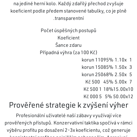
na jediné herní kolo. Každý zdařilý přechod zvyšuje
koeficient podle předem stanovené tabulky, co je plně
transparentní.
Počet úspěšných postupů
Koeficient
Šance zdaru
Případná výhra (za 100 Kč)
110 korun
95%
1.10x
1
150 korun
85%
1.50x
3
250 korun
68%
2.50x
5
500 Kč
45%
5.00x
7
1 500 Kč
18%
15.00x
10
5 000 Kč
5%
50.00x
12
Prověřené strategie k zvýšení výher
Profesionální uživatelé naší zábavy využívají více
prověřených přístupů. Konzervativní taktika spočívá v rámci
výběru profitu po dosažení 2-3x koeficientu, což generuje