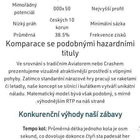
Mimořádný
50 000x
Nejvyšší profit
potenciál
10 českých
Nízký práh
Minimální sázka
korun
Průměrná
38.5%
Frekvence zisků
Komparace se podobnými hazardními
tituly
Ve srovnání s tradičním Aviatorem nebo Crashem
prezentujeme vizuálně atraktivnější prostředí s vtipnými
pohyby. Zatímco standardní nárazové hry pracují se raketami
či letadly, naše koncept se silnicí i kuřátkem vytváří unikátní
náladu. Matematický model bývá však podobný, s mírně
výhodnějším RTP na náš straně.
Konkurenční výhody naší zábavy
Tempo kol:
Průměrná délka jednoho kola je osm
sekund, co dovoluje dokonce čtyři sta padesát her