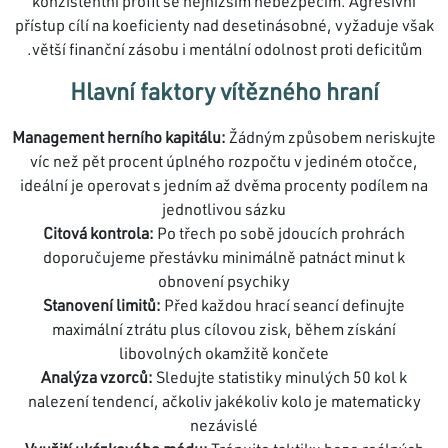
konzistentní profit se nejnižším nebezpečím. Agresivní
přístup cílí na koeficienty nad desetinásobné, vyžaduje však
větší finanční zásobu i mentální odolnost proti deficitům.
Hlavní faktory vítězného hraní
Management herního kapitálu:
Žádným způsobem neriskujte
víc než pět procent úplného rozpočtu v jediném otočce,
ideální je operovat s jedním až dvěma procenty podílem na
jednotlivou sázku
Citová kontrola:
Po třech po sobě jdoucích prohrách
doporučujeme přestávku minimálně patnáct minut k
obnovení psychiky
Stanovení limitů:
Před každou hrací seancí definujte
maximální ztrátu plus cílovou zisk, během získání
libovolných okamžitě končete
Analýza vzorců:
Sledujte statistiky minulých 50 kol k
nalezení tendencí, ačkoliv jakékoliv kolo je matematicky
nezávislé