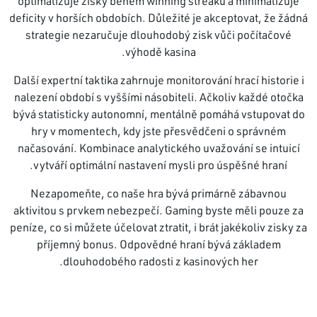
optimalizuje zisky během winning streaku a minimalizuje
deficity v horších obdobích. Důležité je akceptovat, že žádná
strategie nezaručuje dlouhodobý zisk vůči počítačové
výhodě kasina.
Další expertní taktika zahrnuje monitorování hrací historie i
nalezení období s vyššími násobiteli. Ačkoliv každé otočka
bývá statisticky autonomní, mentálně pomáhá vstupovat do
hry v momentech, kdy jste přesvědčeni o správném
načasování. Kombinace analytického uvažování se intuicí
vytváří optimální nastavení mysli pro úspěšné hraní.
Nezapomeňte, co naše hra bývá primárně zábavnou
aktivitou s prvkem nebezpečí. Gaming byste měli pouze za
peníze, co si můžete účelovat ztratit, i brát jakékoliv zisky za
příjemný bonus. Odpovědné hraní bývá základem
dlouhodobého radosti z kasinových her.