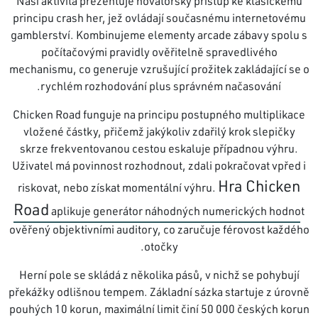
Naší aktivita prezentuje novátorský přístup ke klasickému
principu crash her, jež ovládají současnému internetovému
gamblerství. Kombinujeme elementy arcade zábavy spolu s
počítačovými pravidly ověřitelně spravedlivého
mechanismu, co generuje vzrušující prožitek zakládající se o
rychlém rozhodování plus správném načasování.
Chicken Road funguje na principu postupného multiplikace
vložené částky, přičemž jakýkoliv zdařilý krok slepičky
skrze frekventovanou cestou eskaluje případnou výhru.
Uživatel má povinnost rozhodnout, zdali pokračovat vpřed i
Hra Chicken
riskovat, nebo získat momentální výhru.
Road
aplikuje generátor náhodných numerických hodnot
ověřený objektivními auditory, co zaručuje férovost každého
otočky.
Herní pole se skládá z několika pásů, v nichž se pohybují
překážky odlišnou tempem. Základní sázka startuje z úrovně
pouhých 10 korun, maximální limit činí 50 000 českých korun