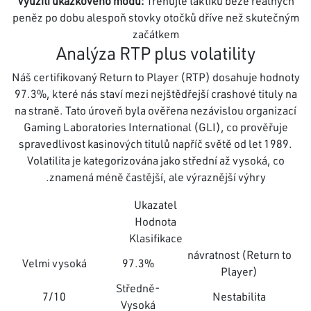
Využití ukázkového módu:
Trénujte taktiku beze reálných
peněz po dobu alespoň stovky otočků dříve než skutečným
začátkem
Analýza RTP plus volatility
Náš certifikovaný Return to Player (RTP) dosahuje hodnoty
97.3%, které nás staví mezi nejštědřejší crashové tituly na
na straně. Tato úroveň byla ověřena nezávislou organizací
Gaming Laboratories International (GLI), co prověřuje
spravedlivost kasinových titulů napříč světě od let 1989.
Volatilita je kategorizována jako střední až vysoká, co
znamená méně častější, ale výraznější výhry.
Ukazatel
Hodnota
Klasifikace
návratnost (Return to
Velmi vysoká
97.3%
Player)
Středně-
7/10
Nestabilita
Vysoká