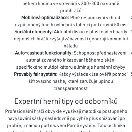
během hodinu ve srovnání s 200-300 na straně
protihráčů
Mobilová optimalizace:
Plně responzivní vzhled
uzpůsobený touch ovládání s latencí pod úrovní 50 ms
Sociální elementy:
Aktuální diskuze plus leaderboardy
nejlepších hráčů zvyšují zábavnost i generují komunitní
náladu
Auto-cashout funkcionality:
Schopnost přednastavení
autmatizovaného inkasování během získání
specifického multiplikátoru eliminuje humánní chyby
Provably fair systém:
Každý výsledek lze ověřit pomocí
šifrovacího hashe, které zaručuje úplnou
transparentnost
Expertní herní tipy od odborníků
Profesionální hráči obvykle využívají metodiku postupného
navyšování sázky následovně po výhře plus snižování po
prohře, známou pod názvem Paroli systém. Tato technika